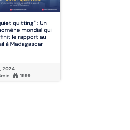
quiet quitting" : Un
omène mondial qui
finit le rapport au
ail à Madagascar
8, 2024
6min
1599