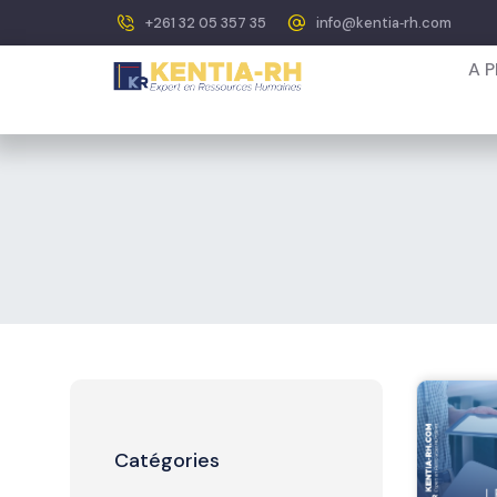
+261 32 05 357 35
info@kentia‐rh.com
A 
Catégories