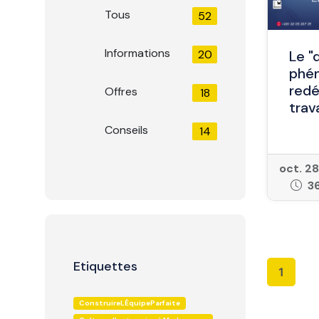
Tous
52
Informations
20
Le "
phén
redé
Offres
18
trav
Conseils
14
oct. 2
3
Etiquettes
1
ConstruireLÉquipeParfaite