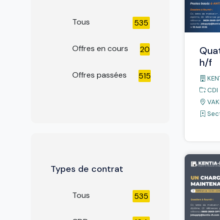
Tous
535
Offres en cours
20
Quat
h/f
Offres passées
515
KEN
CDI
VAK
Sect
Types de contrat
Tous
535