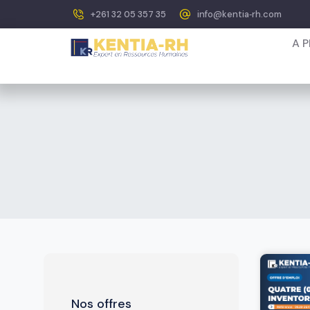
+261 32 05 357 35
info@kentia‐rh.com
A 
Nos offres