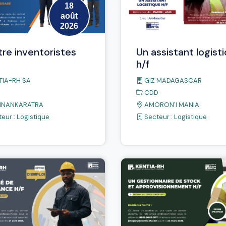
18
août
2026
re inventoristes
Un assistant logist
h/f
TIA-RH SA
GIZ MADAGASCAR
CDD
INANKARATRA
AMORON'I MANIA
eur :
Logistique
Secteur :
Logistique