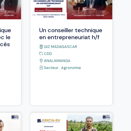
nique
Un conseiller technique
c le
en entrepreneuriat h/f
ccès
GIZ MADAGASCAR
CDD
ANALAMANGA
Secteur :
Agronomie