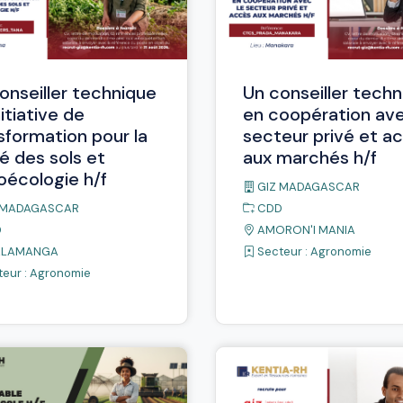
onseiller technique
Un conseiller tech
nitiative de
en coopération ave
sformation pour la
secteur privé et a
é des sols et
aux marchés h/f
roécologie h/f
GIZ MADAGASCAR
 MADAGASCAR
CDD
D
AMORON'I MANIA
ALAMANGA
Secteur :
Agronomie
eur :
Agronomie