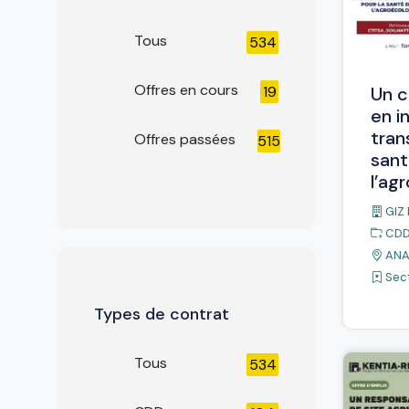
Tous
534
Offres en cours
19
Un c
en i
tran
Offres passées
515
sant
l’ag
GIZ
CD
AN
Sect
Types de contrat
Tous
534