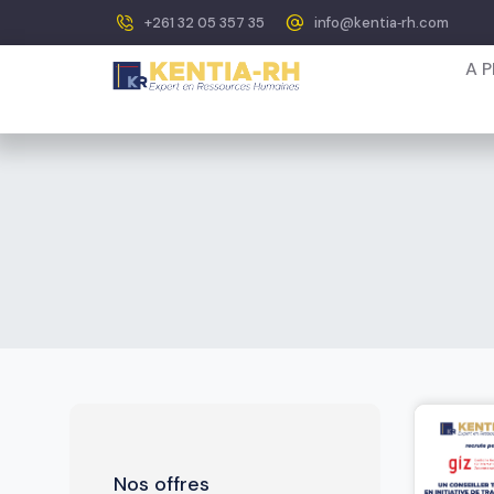
+261 32 05 357 35
info@kentia‐rh.com
A 
Nos offres