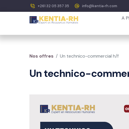
+261 32 05 357 35
info@kentia‐rh.com
A 
Nos offres
Un technico-commercial h/f
Un technico-commerc