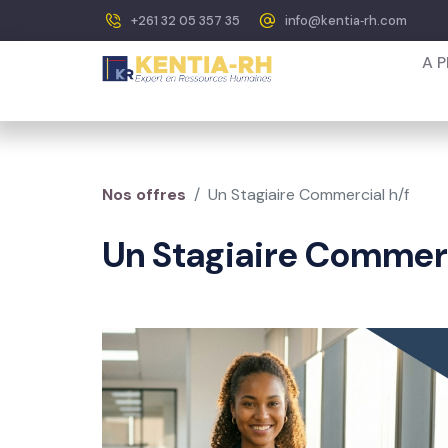
+261 32 05 357 35
info@kentia‐rh.com
A 
Nos offres
Un Stagiaire Commercial h/f
Un Stagiaire Commerc