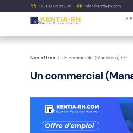
+261 32 05 357 35
info@kentia‐rh.com
A 
Nos offres
Un commercial (Manakara) h/f
Un commercial (Mana