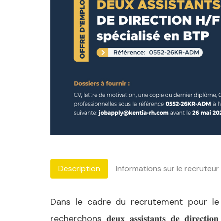
Description
Informations sur le recruteur
Dans le cadre du recrutement pour le
recherchons 𝐝𝐞𝐮𝐱 𝐚𝐬𝐬𝐢𝐬𝐭𝐚𝐧𝐭𝐬 𝐝𝐞 𝐝𝐢